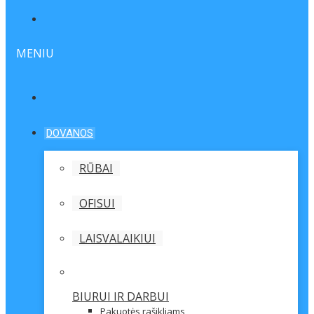
MENIU
DOVANOS
RŪBAI
OFISUI
LAISVALAIKIUI
BIURUI IR DARBUI
Pakuotės rašikliams