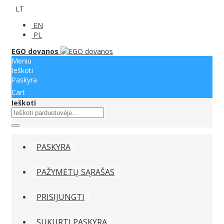
LT
EN
PL
EGO dovanos
Meniu
Ieškoti
Paskyra
Cart
Ieškoti
PASKYRA
PAŽYMĖTŲ SĄRAŠAS
PRISIJUNGTI
SUKURTI PASKYRĄ