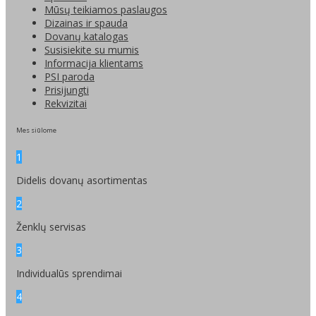
Mūsų teikiamos paslaugos
Dizainas ir spauda
Dovanų katalogas
Susisiekite su mumis
Informacija klientams
PSI paroda
Prisijungti
Rekvizitai
Mes siūlome
1
Didelis dovanų asortimentas
2
Ženklų servisas
3
Individualūs sprendimai
4