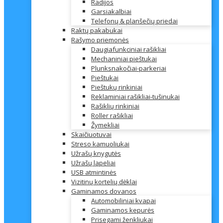
Radijos
Garsiakalbiai
Telefonų & planšečių priedai
Raktų pakabukai
Rašymo priemonės
Daugiafunkciniai rašikliai
Mechaniniai pieštukai
Plunksnakočiai-parkeriai
Pieštukai
Pieštukų rinkiniai
Reklaminiai rašikliai-tušinukai
Rašiklių rinkiniai
Roller rašikliai
Žymekliai
Skaičiuotuvai
Streso kamuoliukai
Užrašų knygutės
Užrašų lapeliai
USB atmintinės
Vizitinų kortelių dėklai
Gaminamos dovanos
Automobiliniai kvapai
Gaminamos kepurės
Prisegami ženkliukai