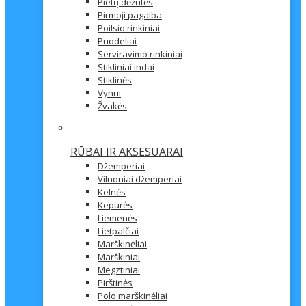
Pietų dėžutės
Pirmoji pagalba
Poilsio rinkiniai
Puodeliai
Serviravimo rinkiniai
Stikliniai indai
Stiklinės
Vynui
Žvakės
RŪBAI IR AKSESUARAI
Džemperiai
Vilnoniai džemperiai
Kelnės
Kepurės
Liemenės
Lietpalčiai
Marškinėliai
Marškiniai
Megztiniai
Pirštinės
Polo marškinėliai