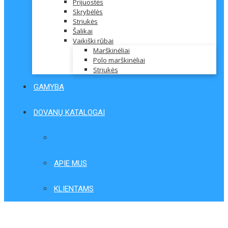
Prijuostės
Skrybėlės
Striukės
Šalikai
Vaikiški rūbai
Marškinėliai
Polo marškinėliai
Striukės
GAMYBA
DOVANŲ KATALOGAI
APIE MUS
KLIENTAMS