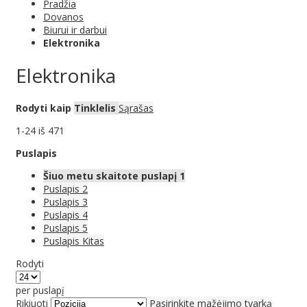
Pradžia
Dovanos
Biurui ir darbui
Elektronika
Elektronika
Rodyti kaip
Tinklelis
Sąrašas
1
-
24
iš
471
Puslapis
Šiuo metu skaitote puslapį
1
Puslapis
2
Puslapis
3
Puslapis
4
Puslapis
5
Puslapis
Kitas
Rodyti
per puslapį
Rikiuoti
Pasirinkite mažėjimo tvarką