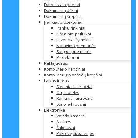
Darbo stalo priedai
Dokumentų dėklai
Dokumentų krepšiai
Įrankiai/prožektoriai
Įrankių rinkiniai
Kišeniniai peiliukai
Lazeriniai žymekliai
Matavimo priemonės
Saugos priemonės
Prožektoriai
Kaklajuostės
Kompiuterio įrenginiai
Kompiuterių/planšečių krepšiai
Laikas ir oras
Sieniniai laikrodžiai
Orų stotelės
Rankiniai laikrodžiai
Stalo laikrodžiai
Elektronika
Vaizdo kamera
Ausinės
Šakotuvai
Pakrovėjai/baterijos