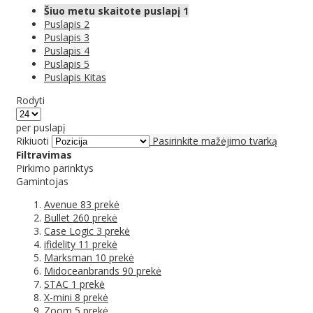
Šiuo metu skaitote puslapį
1
Puslapis
2
Puslapis
3
Puslapis
4
Puslapis
5
Puslapis
Kitas
Rodyti
per puslapį
Rikiuoti
Pasirinkite mažėjimo tvarką
Filtravimas
Pirkimo parinktys
Gamintojas
Avenue
83
prekė
Bullet
260
prekė
Case Logic
3
prekė
ifidelity
11
prekė
Marksman
10
prekė
Midoceanbrands
90
prekė
STAC
1
prekė
X-mini
8
prekė
Zoom
5
prekė