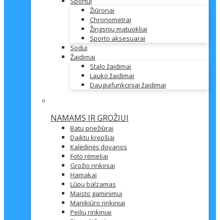
Sportui
Žiūronai
Chronometrai
Žingsnių matuokliai
Sporto aksesuarai
Sodui
Žaidimai
Stalo žaidimai
Lauko žaidimai
Daugiafunkciniai žaidimai
NAMAMS IR GROŽIUI
Batų priežiūrai
Daiktų krepšiai
Kalėdinės dovanos
Foto rėmeliai
Grožio rinkiniai
Hamakai
Lūpų balzamas
Maisto gaminimui
Manikiūro rinkiniai
Peilių rinkiniai