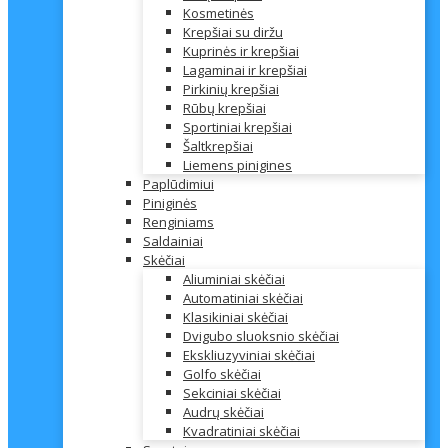
Kosmetinės
Krepšiai su diržu
Kuprinės ir krepšiai
Lagaminai ir krepšiai
Pirkinių krepšiai
Rūbų krepšiai
Sportiniai krepšiai
Šaltkrepšiai
Liemens pinigines
Paplūdimiui
Piniginės
Renginiams
Saldainiai
Skėčiai
Aliuminiai skėčiai
Automatiniai skėčiai
Klasikiniai skėčiai
Dvigubo sluoksnio skėčiai
Ekskliuzyviniai skėčiai
Golfo skėčiai
Sekciniai skėčiai
Audrų skėčiai
Kvadratiniai skėčiai