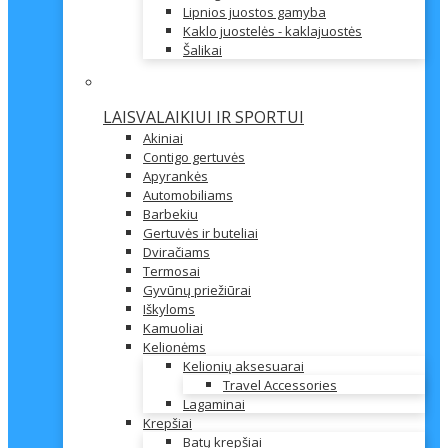
Lipnios juostos gamyba
Kaklo juostelės - kaklajuostės
Šalikai
LAISVALAIKIUI IR SPORTUI
Akiniai
Contigo gertuvės
Apyrankės
Automobiliams
Barbekiu
Gertuvės ir buteliai
Dviračiams
Termosai
Gyvūnų priežiūrai
Iškyloms
Kamuoliai
Kelionėms
Kelionių aksesuarai
Travel Accessories
Lagaminai
Krepšiai
Batų krepšiai