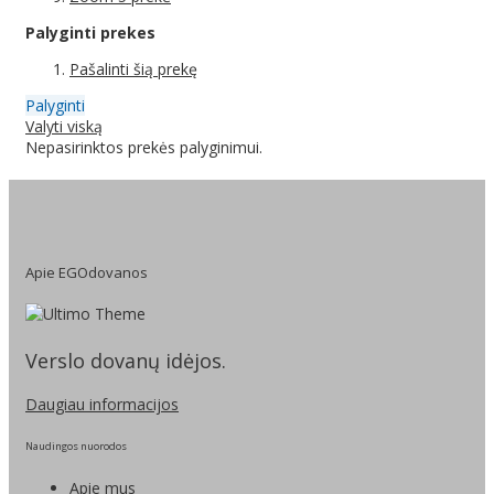
Palyginti prekes
Pašalinti šią prekę
Palyginti
Valyti viską
Nepasirinktos prekės palyginimui.
Apie EGOdovanos
Verslo dovanų idėjos.
Daugiau informacijos
Naudingos nuorodos
Apie mus