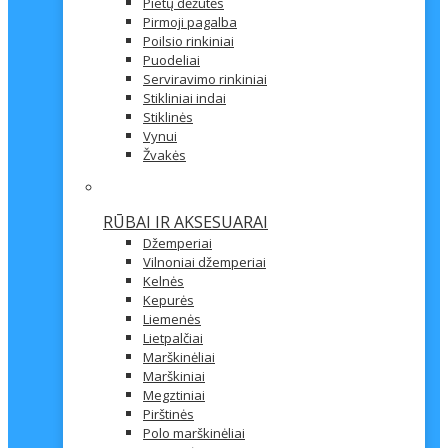
Pietų dėžutės
Pirmoji pagalba
Poilsio rinkiniai
Puodeliai
Serviravimo rinkiniai
Stikliniai indai
Stiklinės
Vynui
Žvakės
RŪBAI IR AKSESUARAI
Džemperiai
Vilnoniai džemperiai
Kelnės
Kepurės
Liemenės
Lietpalčiai
Marškinėliai
Marškiniai
Megztiniai
Pirštinės
Polo marškinėliai