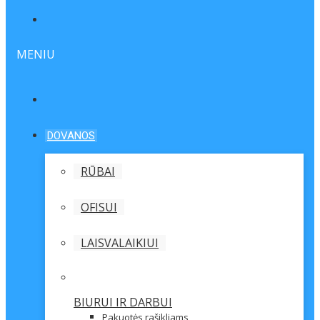
MENIU
DOVANOS
RŪBAI
OFISUI
LAISVALAIKIUI
BIURUI IR DARBUI
Pakuotės rašikliams