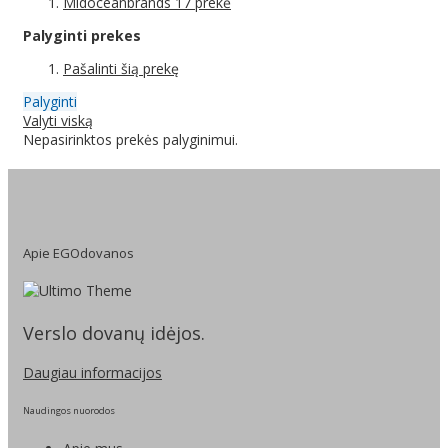
Midoceanbrands
17
prekė
Palyginti prekes
Pašalinti šią prekę
Palyginti
Valyti viską
Nepasirinktos prekės palyginimui.
Apie EGOdovanos
Verslo dovanų idėjos.
Daugiau informacijos
Naudingos nuorodos