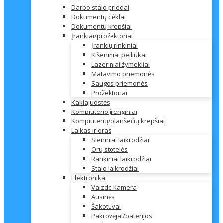
Darbo stalo priedai
Dokumentų dėklai
Dokumentų krepšiai
Įrankiai/prožektoriai
Įrankių rinkiniai
Kišeniniai peiliukai
Lazeriniai žymekliai
Matavimo priemonės
Saugos priemonės
Prožektoriai
Kaklajuostės
Kompiuterio įrenginiai
Kompiuterių/planšečių krepšiai
Laikas ir oras
Sieniniai laikrodžiai
Orų stotelės
Rankiniai laikrodžiai
Stalo laikrodžiai
Elektronika
Vaizdo kamera
Ausinės
Šakotuvai
Pakrovėjai/baterijos