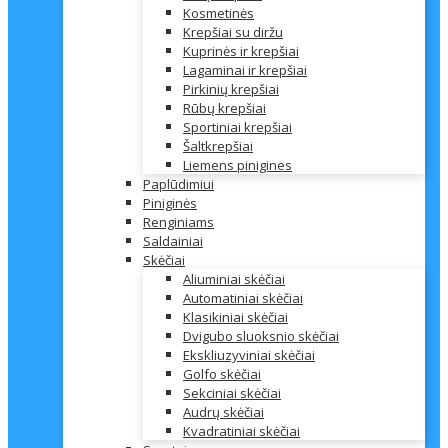
Kosmetinės
Krepšiai su diržu
Kuprinės ir krepšiai
Lagaminai ir krepšiai
Pirkinių krepšiai
Rūbų krepšiai
Sportiniai krepšiai
Šaltkrepšiai
Liemens pinigines
Paplūdimiui
Piniginės
Renginiams
Saldainiai
Skėčiai
Aliuminiai skėčiai
Automatiniai skėčiai
Klasikiniai skėčiai
Dvigubo sluoksnio skėčiai
Ekskliuzyviniai skėčiai
Golfo skėčiai
Sekciniai skėčiai
Audrų skėčiai
Kvadratiniai skėčiai