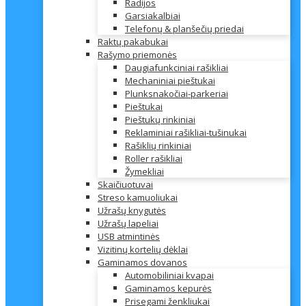
Radijos
Garsiakalbiai
Telefonų & planšečių priedai
Raktų pakabukai
Rašymo priemonės
Daugiafunkciniai rašikliai
Mechaniniai pieštukai
Plunksnakočiai-parkeriai
Pieštukai
Pieštukų rinkiniai
Reklaminiai rašikliai-tušinukai
Rašiklių rinkiniai
Roller rašikliai
Žymekliai
Skaičiuotuvai
Streso kamuoliukai
Užrašų knygutės
Užrašų lapeliai
USB atmintinės
Vizitinų kortelių dėklai
Gaminamos dovanos
Automobiliniai kvapai
Gaminamos kepurės
Prisegami ženkliukai