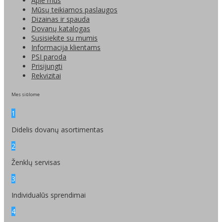
Apie mus
Mūsų teikiamos paslaugos
Dizainas ir spauda
Dovanų katalogas
Susisiekite su mumis
Informacija klientams
PSI paroda
Prisijungti
Rekvizitai
Mes siūlome
1
Didelis dovanų asortimentas
2
Ženklų servisas
3
Individualūs sprendimai
4