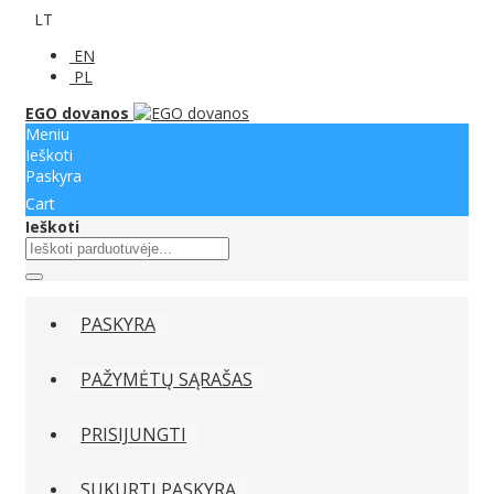
LT
EN
PL
EGO dovanos
Meniu
Ieškoti
Paskyra
Cart
Ieškoti
PASKYRA
PAŽYMĖTŲ SĄRAŠAS
PRISIJUNGTI
SUKURTI PASKYRĄ