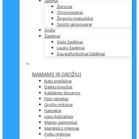
Sportui
Žiūronai
Chronometrai
Žingsnių matuokliai
Sporto aksesuarai
Sodui
Žaidimai
Stalo žaidimai
Lauko žaidimai
Daugiafunkciniai žaidimai
NAMAMS IR GROŽIUI
Batų priežiūrai
Daiktų krepšiai
Kalėdinės dovanos
Foto rėmeliai
Grožio rinkiniai
Hamakai
Lūpų balzamas
Maisto gaminimui
Manikiūro rinkiniai
Peilių rinkiniai