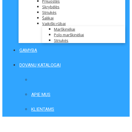
Prijuostės
Skrybėlės
Striukės
Šalikai
Vaikiški rūbai
Marškinėliai
Polo marškinėliai
Striukės
GAMYBA
DOVANŲ KATALOGAI
APIE MUS
KLIENTAMS