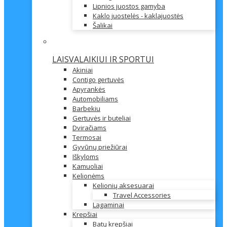
Lipnios juostos gamyba
Kaklo juostelės - kaklajuostės
Šalikai
LAISVALAIKIUI IR SPORTUI
Akiniai
Contigo gertuvės
Apyrankės
Automobiliams
Barbekiu
Gertuvės ir buteliai
Dviračiams
Termosai
Gyvūnų priežiūrai
Iškyloms
Kamuoliai
Kelionėms
Kelionių aksesuarai
Travel Accessories
Lagaminai
Krepšiai
Batų krepšiai