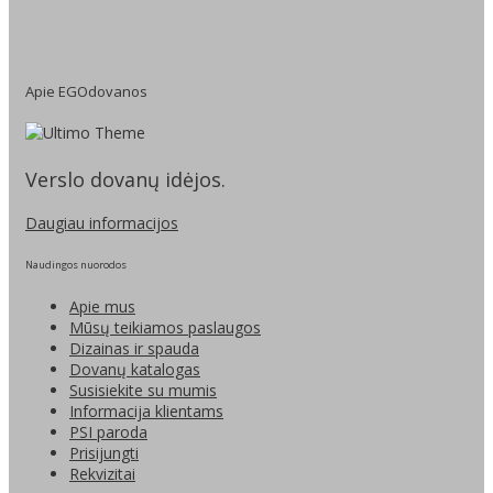
Apie EGOdovanos
Verslo dovanų idėjos.
Daugiau informacijos
Naudingos nuorodos
Apie mus
Mūsų teikiamos paslaugos
Dizainas ir spauda
Dovanų katalogas
Susisiekite su mumis
Informacija klientams
PSI paroda
Prisijungti
Rekvizitai