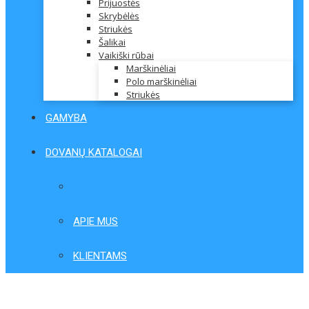
Prijuostės
Skrybėlės
Striukės
Šalikai
Vaikiški rūbai
Marškinėliai
Polo marškinėliai
Striukės
GAMYBA
DOVANŲ KATALOGAI
APIE MUS
KLIENTAMS