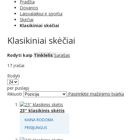
Pradžia
Dovanos
Laisvalaikiui ir sportui
Skėčiai
Klasikiniai skėčiai
Klasikiniai skėčiai
Rodyti kaip
Tinklelis
Sąrašas
17
įrašai
Rodyti
per puslapį
Rikiuoti
Pasirinkite mažėjimo tvarką
23'' klasikinis skėtis
KAINA RODOMA
PRISIJUNGUS