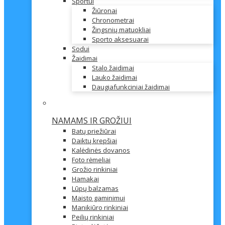
Sportui
Žiūronai
Chronometrai
Žingsnių matuokliai
Sporto aksesuarai
Sodui
Žaidimai
Stalo žaidimai
Lauko žaidimai
Daugiafunkciniai žaidimai
NAMAMS IR GROŽIUI
Batų priežiūrai
Daiktų krepšiai
Kalėdinės dovanos
Foto rėmeliai
Grožio rinkiniai
Hamakai
Lūpų balzamas
Maisto gaminimui
Manikiūro rinkiniai
Peilių rinkiniai