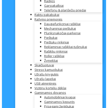
Radijos
Garsiakalbiai
Telefonų & planšečių priedai
Raktų pakabukai
Rašymo priemonės
Daugiafunkciniai rašikliai
Mechaniniai pieštukai
Plunksnakočiai-parkeriai
Pieštukai
Pieštukų rinkiniai
Reklaminiai rašikliai-tušinukai
Rašiklių rinkiniai
Roller rašikliai
Žymekliai
Skaičiuotuvai
Streso kamuoliukai
Užrašų knygutės
Užrašų lapeliai
USB atmintinės
Vizitinų kortelių dėklai
Gaminamos dovanos
Automobiliniai kvapai
Gaminamos kepurės
Prisegami ženkliukai