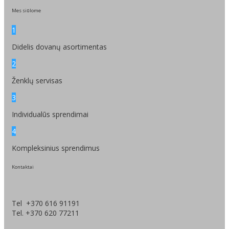
Mes siūlome
1
Didelis dovanų asortimentas
2
Ženklų servisas
3
Individualūs sprendimai
4
Kompleksinius sprendimus
Kontaktai
Tel +370 616 91191
Tel. +370 620 77211