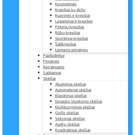
Kosmetinės
Krepšiai su diržu
Kuprinės ir krepšiai
Lagaminai ir krepšiai
Pirkinių krepšiai
Rūbų krepšiai
Sportiniai krepšiai
Šaltkrepšiai
Liemens pinigines
Paplūdimiui
Piniginės
Renginiams
Saldainiai
Skėčiai
Aliuminiai skėčiai
Automatiniai skėčiai
Klasikiniai skėčiai
Dvigubo sluoksnio skėčiai
Ekskliuzyviniai skėčiai
Golfo skėčiai
Sekciniai skėčiai
Audrų skėčiai
Kvadratiniai skėčiai