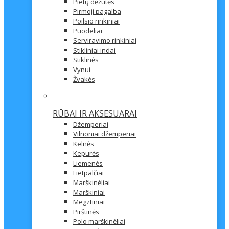
Pietų dėžutės
Pirmoji pagalba
Poilsio rinkiniai
Puodeliai
Serviravimo rinkiniai
Stikliniai indai
Stiklinės
Vynui
Žvakės
RŪBAI IR AKSESUARAI
Džemperiai
Vilnoniai džemperiai
Kelnės
Kepurės
Liemenės
Lietpalčiai
Marškinėliai
Marškiniai
Megztiniai
Pirštinės
Polo marškinėliai