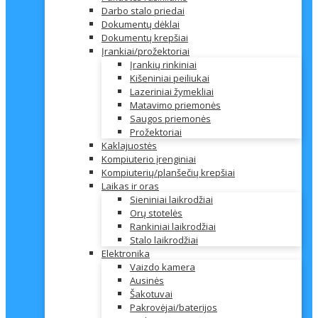
Darbo stalo priedai
Dokumentų dėklai
Dokumentų krepšiai
Įrankiai/prožektoriai
Įrankių rinkiniai
Kišeniniai peiliukai
Lazeriniai žymekliai
Matavimo priemonės
Saugos priemonės
Prožektoriai
Kaklajuostės
Kompiuterio įrenginiai
Kompiuterių/planšečių krepšiai
Laikas ir oras
Sieniniai laikrodžiai
Orų stotelės
Rankiniai laikrodžiai
Stalo laikrodžiai
Elektronika
Vaizdo kamera
Ausinės
Šakotuvai
Pakrovėjai/baterijos