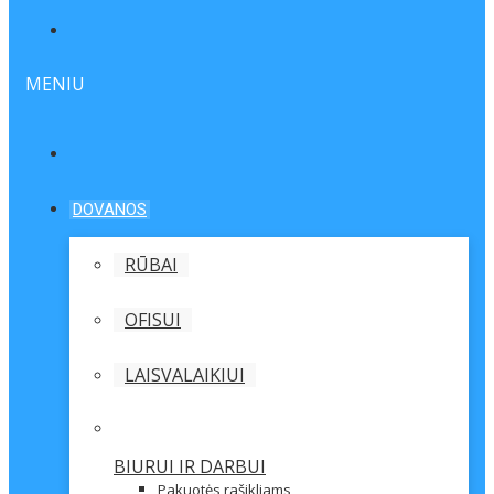
MENIU
DOVANOS
RŪBAI
OFISUI
LAISVALAIKIUI
BIURUI IR DARBUI
Pakuotės rašikliams