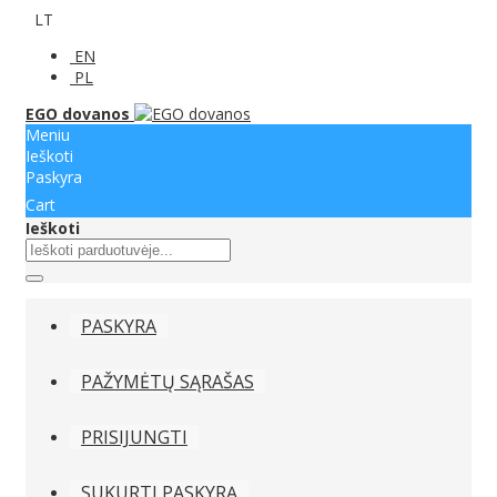
LT
EN
PL
EGO dovanos
Meniu
Ieškoti
Paskyra
Cart
Ieškoti
PASKYRA
PAŽYMĖTŲ SĄRAŠAS
PRISIJUNGTI
SUKURTI PASKYRĄ