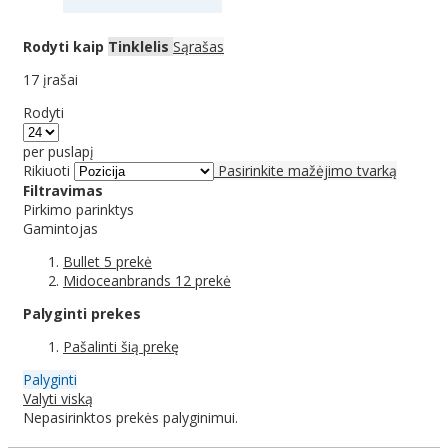
Rodyti kaip
Tinklelis
Sąrašas
17
įrašai
Rodyti
per puslapį
Rikiuoti
Pasirinkite mažėjimo tvarką
Filtravimas
Pirkimo parinktys
Gamintojas
Bullet
5
prekė
Midoceanbrands
12
prekė
Palyginti prekes
Pašalinti šią prekę
Palyginti
Valyti viską
Nepasirinktos prekės palyginimui.