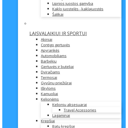
Lipnios juostos gamyba
Kaklo juostelės - kaklajuostės
Šalikai
LAISVALAIKIUI IR SPORTUI
Akiniai
Contigo gertuvės
Apyrankės
Automobiliams
Barbekiu
Gertuvės ir buteliai
Dviračiams
Termosai
Gyvūnų priežiūrai
Iškyloms
Kamuoliai
Kelionėms
Kelionių aksesuarai
Travel Accessories
Lagaminai
Krepšiai
Batų krepšiai