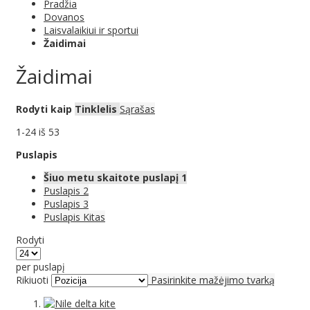
Pradžia
Dovanos
Laisvalaikiui ir sportui
Žaidimai
Žaidimai
Rodyti kaip
Tinklelis
Sąrašas
1
-
24
iš
53
Puslapis
Šiuo metu skaitote puslapį
1
Puslapis
2
Puslapis
3
Puslapis
Kitas
Rodyti
per puslapį
Rikiuoti
Pasirinkite mažėjimo tvarką