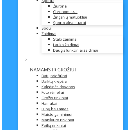
Sportui
Žiūronai
Chronometrai
Žingsnių matuokliai
Sporto aksesuarai
Sodui
Žaidimai
Stalo žaidimai
Lauko žaidimai
Daugiafunkciniai žaidimai
NAMAMS IR GROŽIUI
Batų priežiūrai
Daiktų krepšiai
Kalėdinės dovanos
Foto rėmeliai
Grožio rinkiniai
Hamakai
Lūpų balzamas
Maisto gaminimui
Manikiūro rinkiniai
Peilių rinkiniai