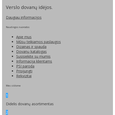
Verslo dovanų idėjos.
Daugiau informacijos
Naudingos nuorodos
Apie mus
Mūsų teikiamos paslaugos
Dizainas ir spauda
Dovanų katalogas
Susisiekite su mumis
Informacija klientams
PSI paroda
Prisijungti
Rekvizitai
Mes siūlome
1
Didelis dovanų asortimentas
2