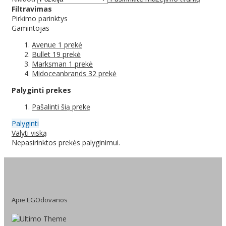
Filtravimas
Pirkimo parinktys
Gamintojas
Avenue
1
prekė
Bullet
19
prekė
Marksman
1
prekė
Midoceanbrands
32
prekė
Palyginti prekes
Pašalinti šią prekę
Palyginti
Valyti viską
Nepasirinktos prekės palyginimui.
Apie EGOdovanos