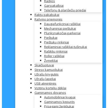
Radijos
Garsiakalbiai
Telefonų & planšečių priedai
Raktų pakabukai
Rašymo priemonės
Daugiafunkciniai rašikliai
Mechaniniai pieštukai
Plunksnakočiai-parkeriai
Pieštukai
Pieštukų rinkiniai
Reklaminiai rašikliai-tušinukai
Rašiklių rinkiniai
Roller rašikliai
Žymekliai
Skaičiuotuvai
Streso kamuoliukai
Užrašų knygutės
Užrašų lapeliai
USB atmintinės
Vizitinų kortelių dėklai
Gaminamos dovanos
Automobiliniai kvapai
Gaminamos kepurės
Prisegami ženkliukai