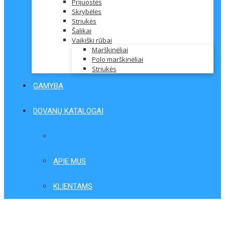
Prijuostės
Skrybėlės
Striukės
Šalikai
Vaikiški rūbai
Marškinėliai
Polo marškinėliai
Striukės
GAMYBA
DOVANŲ KATALOGAI
APIE MUS
KLIENTAMS