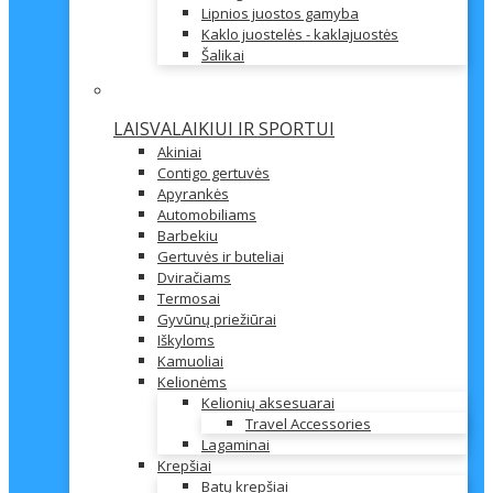
Lipnios juostos gamyba
Kaklo juostelės - kaklajuostės
Šalikai
LAISVALAIKIUI IR SPORTUI
Akiniai
Contigo gertuvės
Apyrankės
Automobiliams
Barbekiu
Gertuvės ir buteliai
Dviračiams
Termosai
Gyvūnų priežiūrai
Iškyloms
Kamuoliai
Kelionėms
Kelionių aksesuarai
Travel Accessories
Lagaminai
Krepšiai
Batų krepšiai