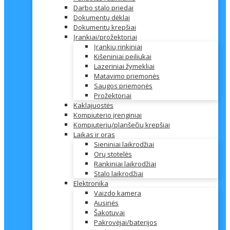
Darbo stalo priedai
Dokumentų dėklai
Dokumentų krepšiai
Įrankiai/prožektoriai
Įrankių rinkiniai
Kišeniniai peiliukai
Lazeriniai žymekliai
Matavimo priemonės
Saugos priemonės
Prožektoriai
Kaklajuostės
Kompiuterio įrenginiai
Kompiuterių/planšečių krepšiai
Laikas ir oras
Sieniniai laikrodžiai
Orų stotelės
Rankiniai laikrodžiai
Stalo laikrodžiai
Elektronika
Vaizdo kamera
Ausinės
Šakotuvai
Pakrovėjai/baterijos