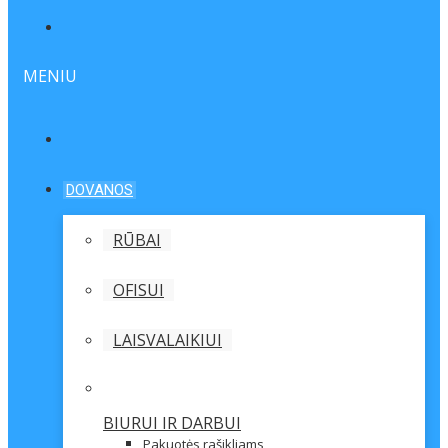
MENIU
DOVANOS
RŪBAI
OFISUI
LAISVALAIKIUI
BIURUI IR DARBUI
Pakuotės rašikliams