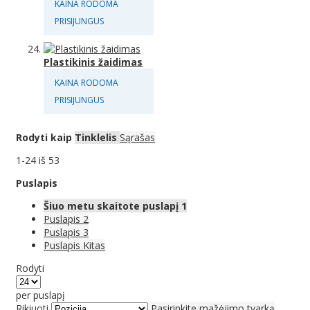
KAINA RODOMA
PRISIJUNGUS
Plastikinis žaidimas
KAINA RODOMA
PRISIJUNGUS
Rodyti kaip
Tinklelis
Sąrašas
1
-
24
iš
53
Puslapis
Šiuo metu skaitote puslapį
1
Puslapis
2
Puslapis
3
Puslapis
Kitas
Rodyti
per puslapį
Rikiuoti
Pasirinkite mažėjimo tvarką