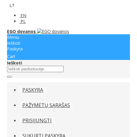
LT
EN
PL
EGO dovanos
Meniu
Ieškoti
Paskyra
Cart
Ieškoti
PASKYRA
PAŽYMĖTŲ SĄRAŠAS
PRISIJUNGTI
SUKURTI PASKYRĄ