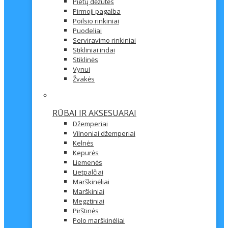
Pietų dėžutės
Pirmoji pagalba
Poilsio rinkiniai
Puodeliai
Serviravimo rinkiniai
Stikliniai indai
Stiklinės
Vynui
Žvakės
RŪBAI IR AKSESUARAI
Džemperiai
Vilnoniai džemperiai
Kelnės
Kepurės
Liemenės
Lietpalčiai
Marškinėliai
Marškiniai
Megztiniai
Pirštinės
Polo marškinėliai