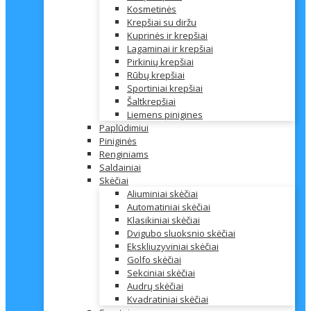
Kosmetinės
Krepšiai su diržu
Kuprinės ir krepšiai
Lagaminai ir krepšiai
Pirkinių krepšiai
Rūbų krepšiai
Sportiniai krepšiai
Šaltkrepšiai
Liemens pinigines
Paplūdimiui
Piniginės
Renginiams
Saldainiai
Skėčiai
Aliuminiai skėčiai
Automatiniai skėčiai
Klasikiniai skėčiai
Dvigubo sluoksnio skėčiai
Ekskliuzyviniai skėčiai
Golfo skėčiai
Sekciniai skėčiai
Audrų skėčiai
Kvadratiniai skėčiai