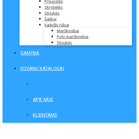
Prijuostės
Skrybėlės
Striukės
Šalikai
Vaikiški rūbai
Marškinėliai
Polo marškinėliai
Striukės
GAMYBA
DOVANŲ KATALOGAI
APIE MUS
KLIENTAMS