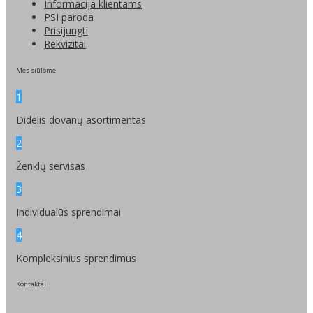
Informacija klientams
PSI paroda
Prisijungti
Rekvizitai
Mes siūlome
1
Didelis dovanų asortimentas
2
Ženklų servisas
3
Individualūs sprendimai
4
Kompleksinius sprendimus
Kontaktai