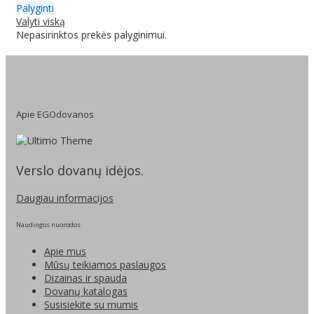
Palyginti
Valyti viską
Nepasirinktos prekės palyginimui.
Apie EGOdovanos
Verslo dovanų idėjos.
Daugiau informacijos
Naudingos nuorodos
Apie mus
Mūsų teikiamos paslaugos
Dizainas ir spauda
Dovanų katalogas
Susisiekite su mumis