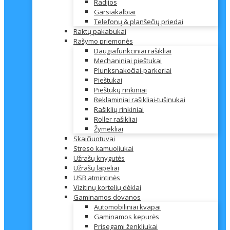
Radijos
Garsiakalbiai
Telefonų & planšečių priedai
Raktų pakabukai
Rašymo priemonės
Daugiafunkciniai rašikliai
Mechaniniai pieštukai
Plunksnakočiai-parkeriai
Pieštukai
Pieštukų rinkiniai
Reklaminiai rašikliai-tušinukai
Rašiklių rinkiniai
Roller rašikliai
Žymekliai
Skaičiuotuvai
Streso kamuoliukai
Užrašų knygutės
Užrašų lapeliai
USB atmintinės
Vizitinų kortelių dėklai
Gaminamos dovanos
Automobiliniai kvapai
Gaminamos kepurės
Prisegami ženkliukai