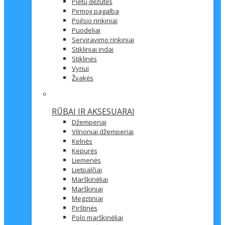
Pietų dėžutės
Pirmoji pagalba
Poilsio rinkiniai
Puodeliai
Serviravimo rinkiniai
Stikliniai indai
Stiklinės
Vynui
Žvakės
RŪBAI IR AKSESUARAI
Džemperiai
Vilnoniai džemperiai
Kelnės
Kepurės
Liemenės
Lietpalčiai
Marškinėliai
Marškiniai
Megztiniai
Pirštinės
Polo marškinėliai