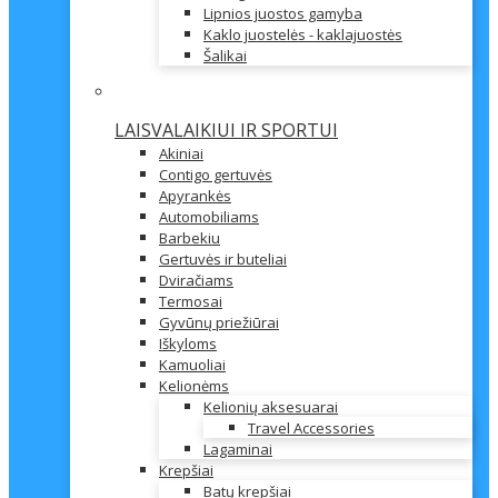
Lipnios juostos gamyba
Kaklo juostelės - kaklajuostės
Šalikai
LAISVALAIKIUI IR SPORTUI
Akiniai
Contigo gertuvės
Apyrankės
Automobiliams
Barbekiu
Gertuvės ir buteliai
Dviračiams
Termosai
Gyvūnų priežiūrai
Iškyloms
Kamuoliai
Kelionėms
Kelionių aksesuarai
Travel Accessories
Lagaminai
Krepšiai
Batų krepšiai