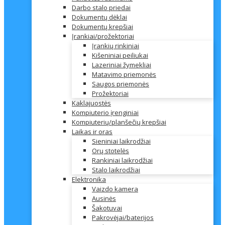
Darbo stalo priedai
Dokumentų dėklai
Dokumentų krepšiai
Įrankiai/prožektoriai
Įrankių rinkiniai
Kišeniniai peiliukai
Lazeriniai žymekliai
Matavimo priemonės
Saugos priemonės
Prožektoriai
Kaklajuostės
Kompiuterio įrenginiai
Kompiuterių/planšečių krepšiai
Laikas ir oras
Sieniniai laikrodžiai
Orų stotelės
Rankiniai laikrodžiai
Stalo laikrodžiai
Elektronika
Vaizdo kamera
Ausinės
Šakotuvai
Pakrovėjai/baterijos