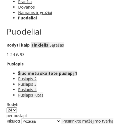
Pradžia
Dovanos
Namams ir grožiui
Puodeliai
Puodeliai
Rodyti kaip
Tinklelis
Sąrašas
1
-
24
iš
93
Puslapis
Šiuo metu skaitote puslapį
1
Puslapis
2
Puslapis
3
Puslapis
4
Puslapis
Kitas
Rodyti
per puslapį
Rikiuoti
Pasirinkite mažėjimo tvarką