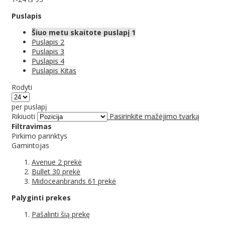
Puslapis
Šiuo metu skaitote puslapį
1
Puslapis
2
Puslapis
3
Puslapis
4
Puslapis
Kitas
Rodyti
per puslapį
Rikiuoti
Pasirinkite mažėjimo tvarką
Filtravimas
Pirkimo parinktys
Gamintojas
Avenue
2
prekė
Bullet
30
prekė
Midoceanbrands
61
prekė
Palyginti prekes
Pašalinti šią prekę