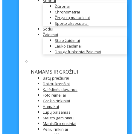
Sportui
Žiūronai
Chronometrai
Žingsnių matuokliai
Sporto aksesuarai
Sodui
Žaidimai
Stalo žaidimai
Lauko žaidimai
Daugiafunkciniai žaidimai
NAMAMS IR GROŽIUI
Batų priežiūrai
Daiktų krepšiai
Kalėdinės dovanos
Foto rėmeliai
Grožio rinkiniai
Hamakai
Lūpų balzamas
Maisto gaminimui
Manikiūro rinkiniai
Peilių rinkiniai