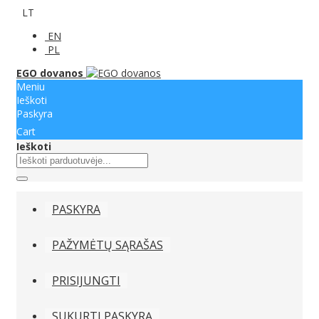
LT
EN
PL
EGO dovanos
Meniu
Ieškoti
Paskyra
Cart
Ieškoti
PASKYRA
PAŽYMĖTŲ SĄRAŠAS
PRISIJUNGTI
SUKURTI PASKYRĄ