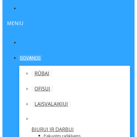
MENIU
DOVANOS
RŪBAI
OFISUI
LAISVALAIKIUI
BIURUI IR DARBUI
Pakuotės rašikliams