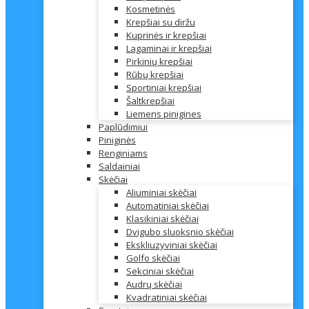
Kosmetinės
Krepšiai su diržu
Kuprinės ir krepšiai
Lagaminai ir krepšiai
Pirkinių krepšiai
Rūbų krepšiai
Sportiniai krepšiai
Šaltkrepšiai
Liemens pinigines
Paplūdimiui
Piniginės
Renginiams
Saldainiai
Skėčiai
Aliuminiai skėčiai
Automatiniai skėčiai
Klasikiniai skėčiai
Dvigubo sluoksnio skėčiai
Ekskliuzyviniai skėčiai
Golfo skėčiai
Sekciniai skėčiai
Audrų skėčiai
Kvadratiniai skėčiai