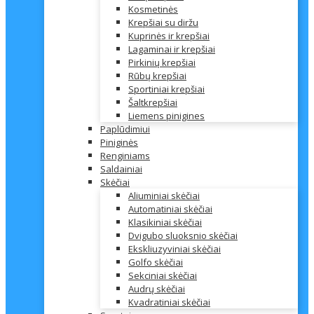
Kosmetinės
Krepšiai su diržu
Kuprinės ir krepšiai
Lagaminai ir krepšiai
Pirkinių krepšiai
Rūbų krepšiai
Sportiniai krepšiai
Šaltkrepšiai
Liemens pinigines
Paplūdimiui
Piniginės
Renginiams
Saldainiai
Skėčiai
Aliuminiai skėčiai
Automatiniai skėčiai
Klasikiniai skėčiai
Dvigubo sluoksnio skėčiai
Ekskliuzyviniai skėčiai
Golfo skėčiai
Sekciniai skėčiai
Audrų skėčiai
Kvadratiniai skėčiai