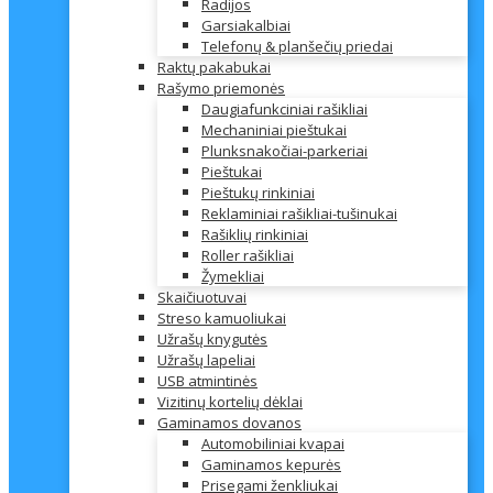
Radijos
Garsiakalbiai
Telefonų & planšečių priedai
Raktų pakabukai
Rašymo priemonės
Daugiafunkciniai rašikliai
Mechaniniai pieštukai
Plunksnakočiai-parkeriai
Pieštukai
Pieštukų rinkiniai
Reklaminiai rašikliai-tušinukai
Rašiklių rinkiniai
Roller rašikliai
Žymekliai
Skaičiuotuvai
Streso kamuoliukai
Užrašų knygutės
Užrašų lapeliai
USB atmintinės
Vizitinų kortelių dėklai
Gaminamos dovanos
Automobiliniai kvapai
Gaminamos kepurės
Prisegami ženkliukai