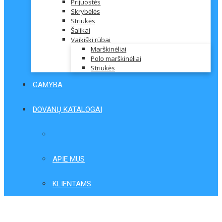
Prijuostės
Skrybėlės
Striukės
Šalikai
Vaikiški rūbai
Marškinėliai
Polo marškinėliai
Striukės
GAMYBA
DOVANŲ KATALOGAI
APIE MUS
KLIENTAMS