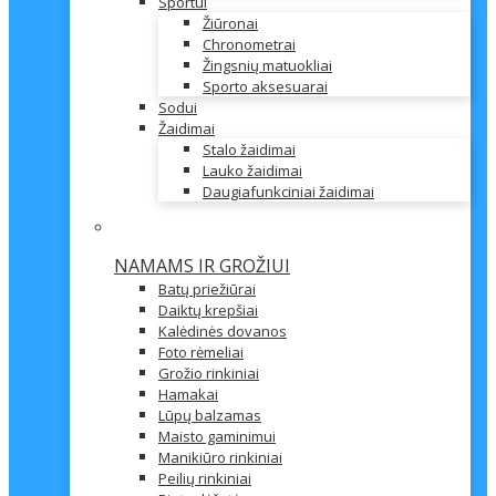
Sportui
Žiūronai
Chronometrai
Žingsnių matuokliai
Sporto aksesuarai
Sodui
Žaidimai
Stalo žaidimai
Lauko žaidimai
Daugiafunkciniai žaidimai
NAMAMS IR GROŽIUI
Batų priežiūrai
Daiktų krepšiai
Kalėdinės dovanos
Foto rėmeliai
Grožio rinkiniai
Hamakai
Lūpų balzamas
Maisto gaminimui
Manikiūro rinkiniai
Peilių rinkiniai