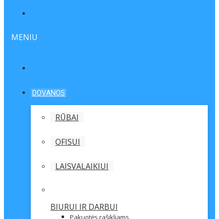
MENIU
DOVANOS
RŪBAI
OFISUI
LAISVALAIKIUI
BIURUI IR DARBUI
Pakuotės rašikliams