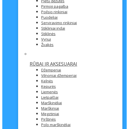
Pietų dėžutės
Pirmoji pagalba
Poilsio rinkiniai
Puodeliai
Serviravimo rinkiniai
Stikliniai indai
Stiklinės
Vynui
Žvakės
RŪBAI IR AKSESUARAI
Džemperiai
Vilnoniai džemperiai
Kelnės
Kepurės
Liemenės
Lietpalčiai
Marškinėliai
Marškiniai
Megztiniai
Pirštinės
Polo marškinėliai