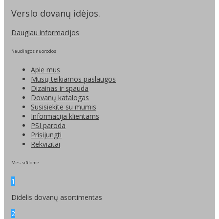
Verslo dovanų idėjos.
Daugiau informacijos
Naudingos nuorodos
Apie mus
Mūsų teikiamos paslaugos
Dizainas ir spauda
Dovanų katalogas
Susisiekite su mumis
Informacija klientams
PSI paroda
Prisijungti
Rekvizitai
Mes siūlome
1
Didelis dovanų asortimentas
2