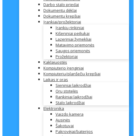
Darbo stalo priedai
Dokumentų dėklai
Dokumentų krepšiai
Įrankiai/prožektoriai
Įrankių rinkiniai
Kišeniniai peiliukai
Lazeriniai žymekliai
Matavimo priemonės
Saugos priemonės
Prožektoriai
Kaklajuostės
Kompiuterio įrenginiai
Kompiuterių/planšečių krepšiai
Laikas ir oras
Sieniniai laikrodžiai
Orų stotelės
Rankiniai laikrodžiai
Stalo laikrodžiai
Elektronika
Vaizdo kamera
Ausinės
Šakotuvai
Pakrovėjai/baterijos