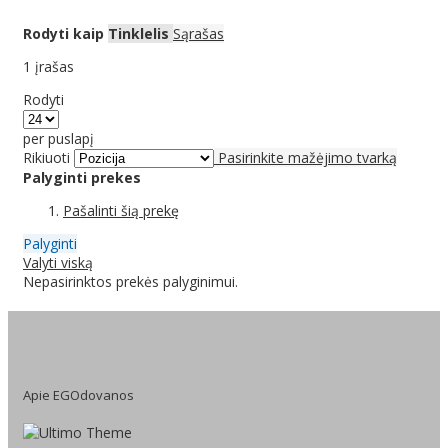
Rodyti kaip
Tinklelis
Sąrašas
1
įrašas
Rodyti
per puslapį
Rikiuoti
Pasirinkite mažėjimo tvarką
Palyginti prekes
Pašalinti šią prekę
Palyginti
Valyti viską
Nepasirinktos prekės palyginimui.
Apie EGOdovanos