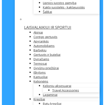
Lipnios juostos gamyba
Kaklo juostelės - kaklajuostės
Šalikai
LAISVALAIKIUI IR SPORTUI
Akiniai
Contigo gertuvės
Apyrankės
Automobiliams
Barbekiu
Gertuvės ir buteliai
Dviračiams
Termosai
Gyvūnų priežiūrai
Iškyloms
Kamuoliai
Kelionėms
Kelionių aksesuarai
Travel Accessories
Lagaminai
Krepšiai
Batų krepšiai