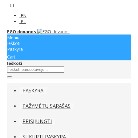
LT
EN
PL
EGO dovanos
Meniu
Ieškoti
Paskyra
Cart
Ieškoti
PASKYRA
PAŽYMĖTŲ SĄRAŠAS
PRISIJUNGTI
SUKURTI PASKYRĄ